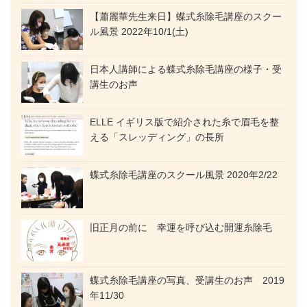
【蕭麗華先生来日】蝶式糸除毛講座のスクー
ル風景 2022年10/1(土)
日本人講師による蝶式糸除毛講座の様子・受
講生のお声
ELLE イギリス版で紹介された糸で眉毛を整
える「スレッディング」の長所
蝶式糸除毛講座のスクール風景 2020年2/22
旧正月の前に 幸運を呼び込む開運糸除毛
蝶式糸除毛講座の写真、受講生のお声 2019
年11/30