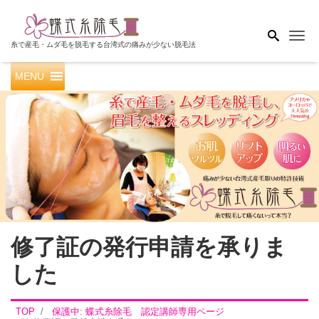
Me
糸で産毛・ムダ毛を脱毛する台湾式の痛みが少ない脱毛法
MENU
修了証の発行申請を承りま
した
TOP
保護中: 蝶式糸除毛 認定講師専用ページ